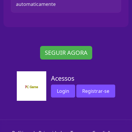
automaticamente
SEGUIR AGORA
Acessos
Login
Registrar-se