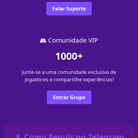
Falar Suporte
👥 Comunidade VIP
1000+
Junte-se a uma comunidade exclusiva de
jogadores e compartilhe experiências!
Entrar Grupo
📱 Como Seguir no Telegram