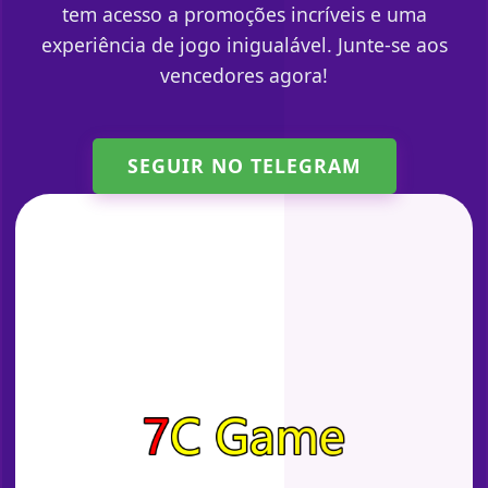
tem acesso a promoções incríveis e uma
experiência de jogo inigualável. Junte-se aos
vencedores agora!
SEGUIR NO TELEGRAM