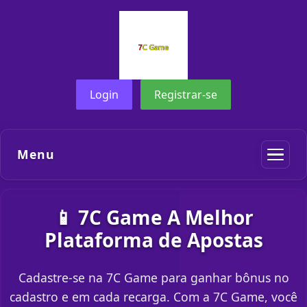
Login
Registrar-se
Menu
📱 7C Game A Melhor
Plataforma de Apostas
Cadastre-se na 7C Game para ganhar bônus no
cadastro e em cada recarga. Com a 7C Game, você