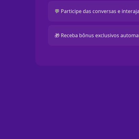
💬 Participe das conversas e interaj
🎁 Receba bônus exclusivos autom