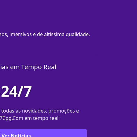
os, imersivos e de altíssima qualidade.
cias em Tempo Real
24/7
e todas as novidades, promoções e
 7Cpg.Com em tempo real!
Ver Notícias