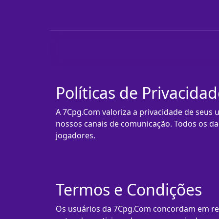
Políticas de Privacida
A 7Cpg.Com valoriza a privacidade de seus
nossos canais de comunicação. Todos os dad
jogadores.
Termos e Condições
Os usuários da 7Cpg.Com concordam em resp