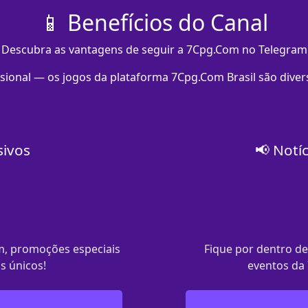
📱 Benefícios do Canal
Descubra as vantagens de seguir a 7Cpg.Com no Telegram
ional — os jogos da plataforma 7Cpg.Com Brasil são divers
sivos
📢 Notí
m, promoções especiais
Fique por dentro d
s únicos!
eventos da