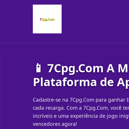
📱 7Cpg.Com A M
Plataforma de A
Cadastre-se na 7Cpg.Com para ganhar 
cada recarga. Com a 7Cpg.Com, você t
incríveis e uma experiência de jogo inig
vencedores agora!