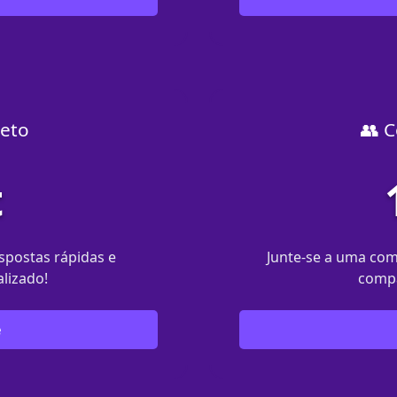
reto
👥 
t
espostas rápidas e
Junte-se a uma com
lizado!
compa
e