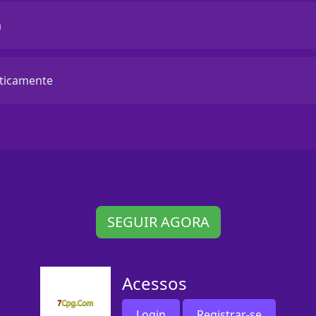
a
aticamente
SEGUIR AGORA
Acessos
Login
Registrar-se