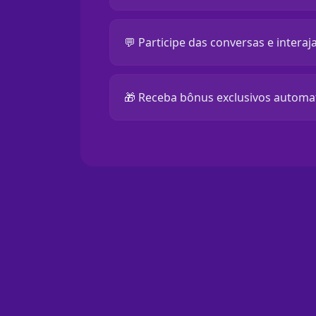
💬 Participe das conversas e interaj
🎁 Receba bônus exclusivos autom