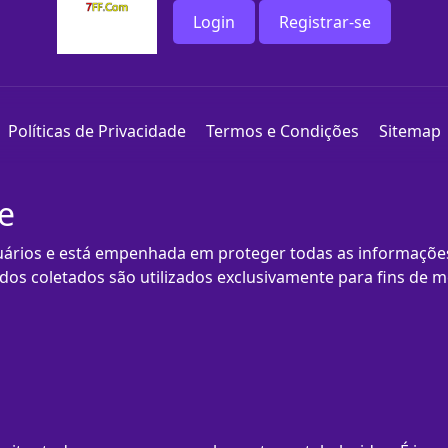
Login
Registrar-se
Políticas de Privacidade
Termos e Condições
Sitemap
de
suários e está empenhada em proteger todas as informaçõe
os coletados são utilizados exclusivamente para fins de m