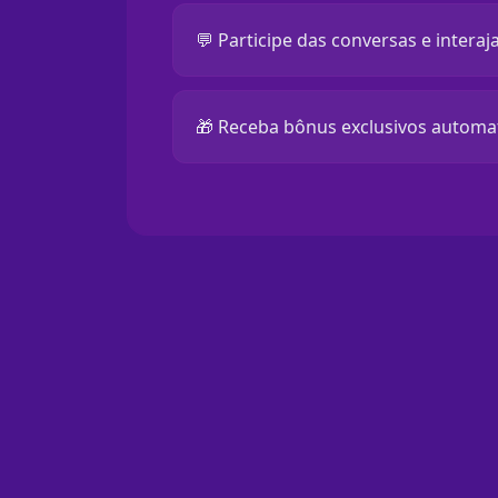
💬 Participe das conversas e interaj
🎁 Receba bônus exclusivos autom