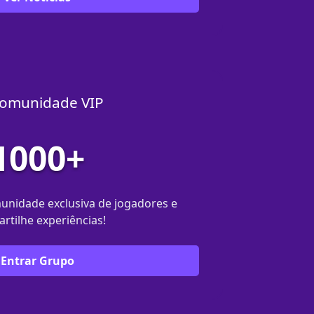
Comunidade VIP
1000+
unidade exclusiva de jogadores e
rtilhe experiências!
Entrar Grupo