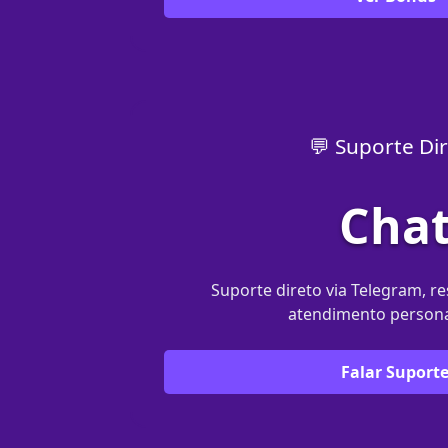
💬 Suporte Di
Cha
Suporte direto via Telegram, r
atendimento persona
Falar Suport