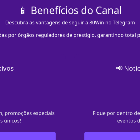
📱 Benefícios do Canal
Descubra as vantagens de seguir a 80Win no Telegram
das por órgãos reguladores de prestígio, garantindo total 
sivos
📢 Notí
m, promoções especiais
Fique por dentro d
s únicos!
eventos d