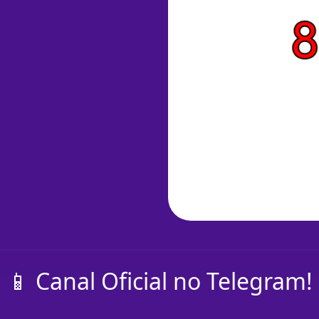
📱 Canal Oficial no Telegram!