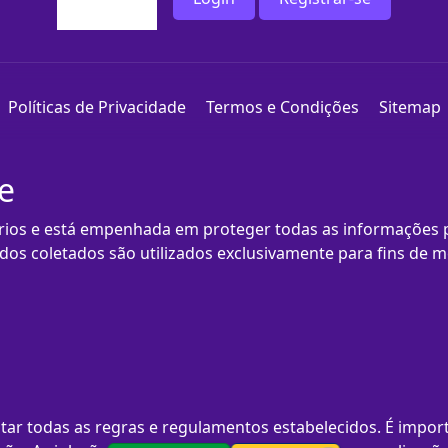
Políticas de Privacidade
Termos e Condições
Sitemap
de
ários e está empenhada em proteger todas as informações 
os coletados são utilizados exclusivamente para fins de m
r todas as regras e regulamentos estabelecidos. É import