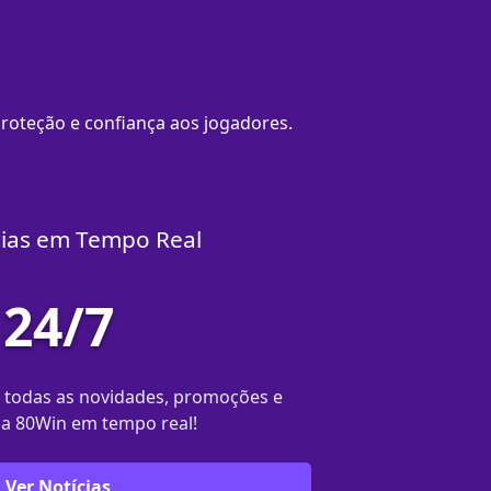
proteção e confiança aos jogadores.
cias em Tempo Real
24/7
e todas as novidades, promoções e
a 80Win em tempo real!
Ver Notícias