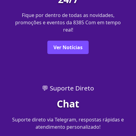
Fique por dentro de todas as novidades,
promoções e eventos da 8385 Com em tempo
real!
Ver Notícias
💬 Suporte Direto
Chat
Suporte direto via Telegram, respostas rápidas e
atendimento personalizado!