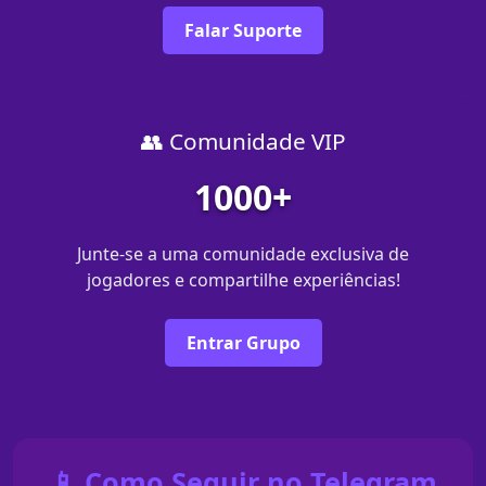
Falar Suporte
👥 Comunidade VIP
1000+
Junte-se a uma comunidade exclusiva de
jogadores e compartilhe experiências!
Entrar Grupo
📱 Como Seguir no Telegram