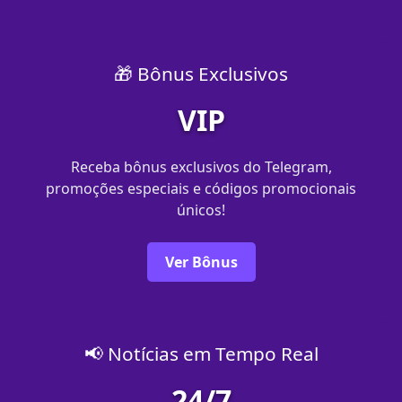
🎁 Bônus Exclusivos
VIP
Receba bônus exclusivos do Telegram,
promoções especiais e códigos promocionais
únicos!
Ver Bônus
📢 Notícias em Tempo Real
24/7