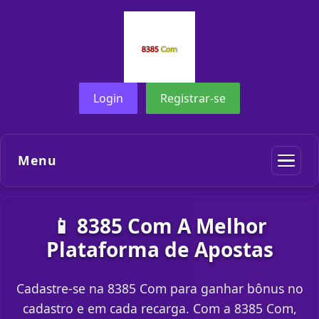
Login
Registrar-se
Menu
📱 8385 Com A Melhor
Plataforma de Apostas
Cadastre-se na 8385 Com para ganhar bônus no
cadastro e em cada recarga. Com a 8385 Com,