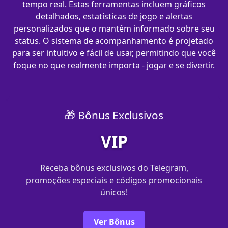
tempo real. Estas ferramentas incluem gráficos
detalhados, estatísticas de jogo e alertas
personalizados que o mantêm informado sobre seu
status. O sistema de acompanhamento é projetado
para ser intuitivo e fácil de usar, permitindo que você
foque no que realmente importa - jogar e se divertir.
🎁 Bônus Exclusivos
VIP
Receba bônus exclusivos do Telegram,
promoções especiais e códigos promocionais
únicos!
Ver Bônus