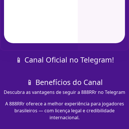
📱 Canal Oficial no Telegram!
📱 Benefícios do Canal
Descubra as vantagens de seguir a 888RRr no Telegram
A 888RRr oferece a melhor experiência para jogadores
brasileiros — com licença legal e credibilidade
internacional.