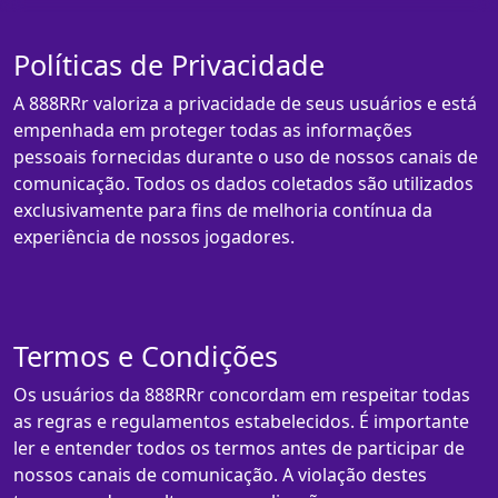
Políticas de Privacidade
A 888RRr valoriza a privacidade de seus usuários e está
empenhada em proteger todas as informações
pessoais fornecidas durante o uso de nossos canais de
comunicação. Todos os dados coletados são utilizados
exclusivamente para fins de melhoria contínua da
experiência de nossos jogadores.
Termos e Condições
Os usuários da 888RRr concordam em respeitar todas
as regras e regulamentos estabelecidos. É importante
ler e entender todos os termos antes de participar de
nossos canais de comunicação. A violação destes