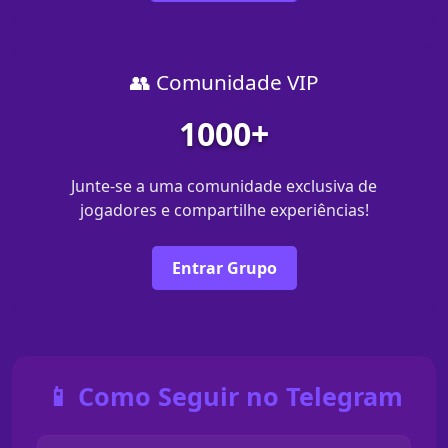
👥 Comunidade VIP
1000+
Junte-se a uma comunidade exclusiva de
jogadores e compartilhe experiências!
Entrar Grupo
📱 Como Seguir no Telegram