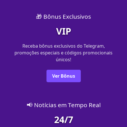
🎁 Bônus Exclusivos
VIP
Receba bônus exclusivos do Telegram,
promoções especiais e códigos promocionais
únicos!
Ver Bônus
📢 Notícias em Tempo Real
24/7