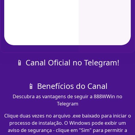
📱 Canal Oficial no Telegram!
📱 Benefícios do Canal
Descubra as vantagens de seguir a 888WWin no
Telegram
Clique duas vezes no arquivo .exe baixado para iniciar o
processo de instalação. O Windows pode exibir um
aviso de segurança - clique em "Sim" para permitir a