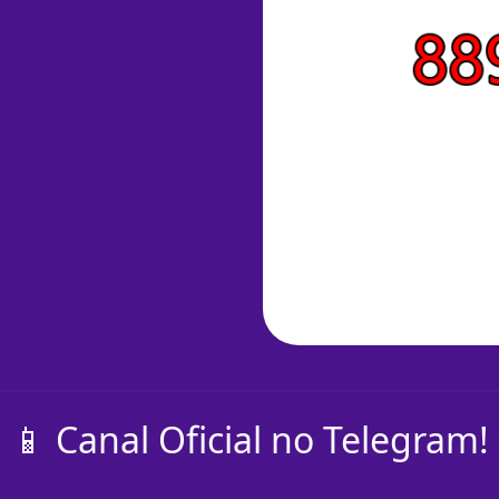
📱 Canal Oficial no Telegram!