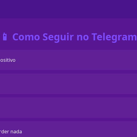
📱 Como Seguir no Telegram
ositivo
erder nada