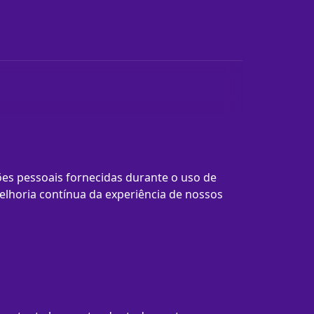
es pessoais fornecidas durante o uso de
elhoria contínua da experiência de nossos