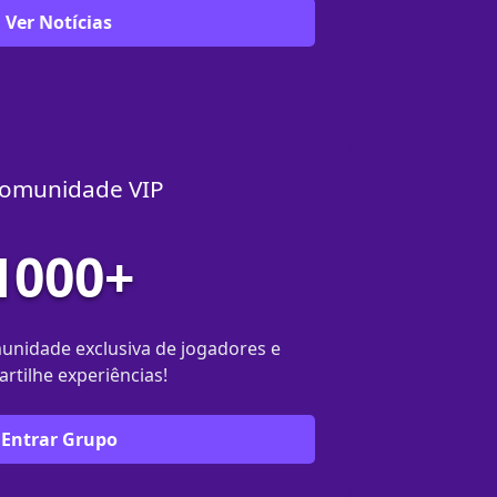
Ver Notícias
Comunidade VIP
1000+
unidade exclusiva de jogadores e
rtilhe experiências!
Entrar Grupo