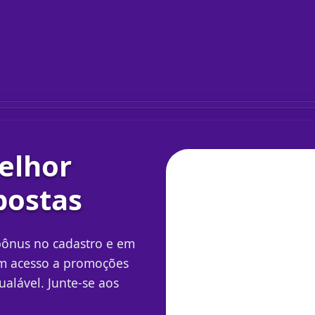
elhor
postas
bônus no cadastro e em
em acesso a promoções
ualável. Junte-se aos