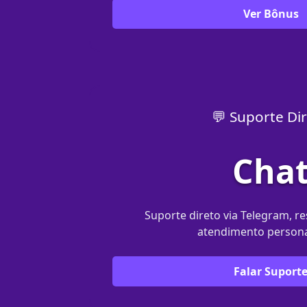
Ver Bônus
💬 Suporte Di
Cha
Suporte direto via Telegram, r
atendimento persona
Falar Suport