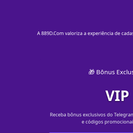
A 889D.Com valoriza a experiência de cada
🎁 Bônus Exclu
VIP
Receba bônus exclusivos do Telegra
e códigos promocionai