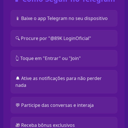
📱 Baixe o app Telegram no seu dispositivo
🔍 Procure por "@89K LoginOficial"
👆 Toque em "Entrar" ou "Join"
🔔 Ative as notificações para não perder
nada
💬 Participe das conversas e interaja
🎁 Receba bônus exclusivos