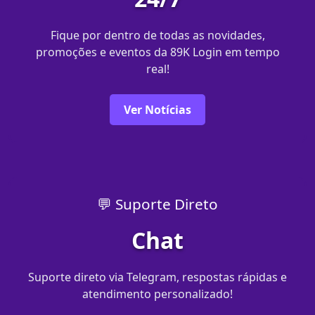
Fique por dentro de todas as novidades,
promoções e eventos da 89K Login em tempo
real!
Ver Notícias
💬 Suporte Direto
Chat
Suporte direto via Telegram, respostas rápidas e
atendimento personalizado!