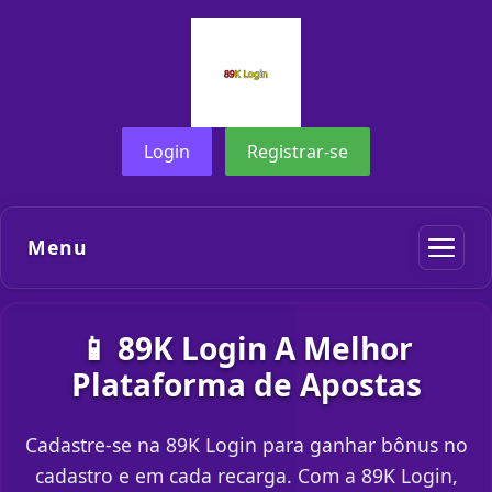
Login
Registrar-se
Menu
📱 89K Login A Melhor
Plataforma de Apostas
Cadastre-se na 89K Login para ganhar bônus no
cadastro e em cada recarga. Com a 89K Login,