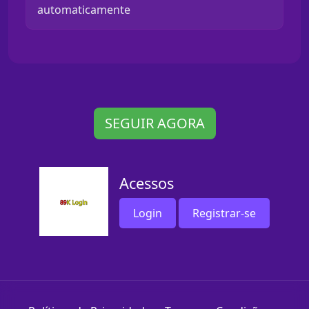
automaticamente
SEGUIR AGORA
Acessos
Login
Registrar-se