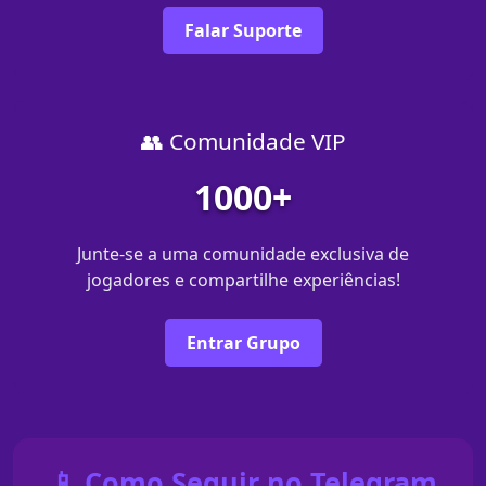
Falar Suporte
👥 Comunidade VIP
1000+
Junte-se a uma comunidade exclusiva de
jogadores e compartilhe experiências!
Entrar Grupo
📱 Como Seguir no Telegram