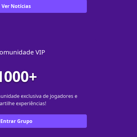
Ver Notícias
Comunidade VIP
1000+
unidade exclusiva de jogadores e
rtilhe experiências!
Entrar Grupo