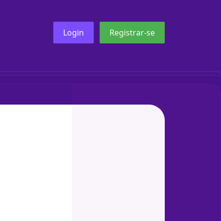
Login
Registrar-se