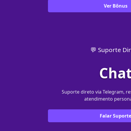
Ver Bônus
💬 Suporte Di
Cha
Suporte direto via Telegram, r
atendimento persona
Falar Suport