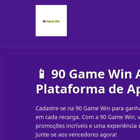
📱 90 Game Win 
Plataforma de A
Cadastre-se na 90 Game Win para ganha
em cada recarga. Com a 90 Game Win, v
promoções incríveis e uma experiência d
Junte-se aos vencedores agora!