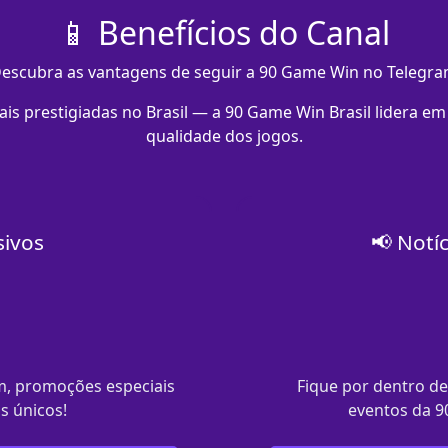
📱 Benefícios do Canal
escubra as vantagens de seguir a 90 Game Win no Telegr
s prestigiadas no Brasil — a 90 Game Win Brasil lidera em
qualidade dos jogos.
sivos
📢 Notí
m, promoções especiais
Fique por dentro d
s únicos!
eventos da 9