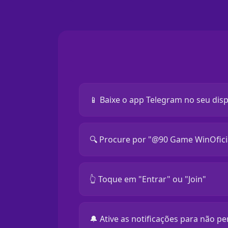
📱 Baixe o app Telegram no seu disp
🔍 Procure por "@90 Game WinOfici
👆 Toque em "Entrar" ou "Join"
🔔 Ative as notificações para não p