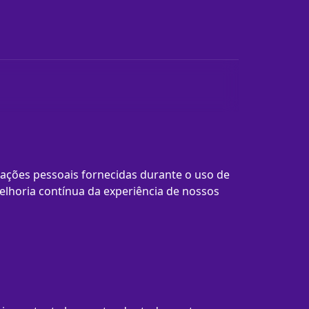
ações pessoais fornecidas durante o uso de
elhoria contínua da experiência de nossos