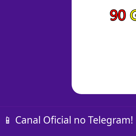
📱 Canal Oficial no Telegram!