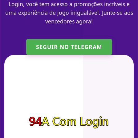
Login, você tem acesso a promoções incríveis e
uma experiência de jogo inigualável. Junte-se aos
vencedores agora!
SEGUIR NO TELEGRAM