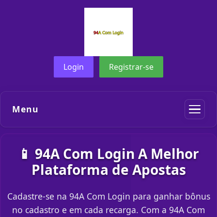
Login
Registrar-se
Menu
📱 94A Com Login A Melhor
Plataforma de Apostas
Cadastre-se na 94A Com Login para ganhar bônus
no cadastro e em cada recarga. Com a 94A Com