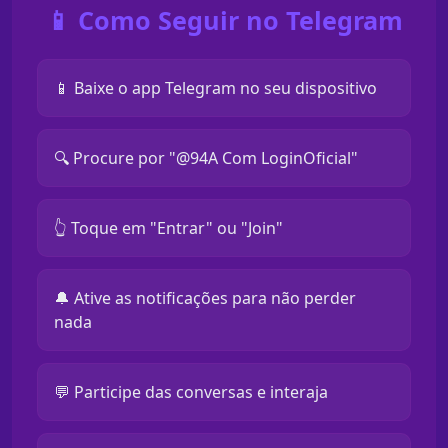
📱 Como Seguir no Telegram
📱 Baixe o app Telegram no seu dispositivo
🔍 Procure por "@94A Com LoginOficial"
👆 Toque em "Entrar" ou "Join"
🔔 Ative as notificações para não perder
nada
💬 Participe das conversas e interaja