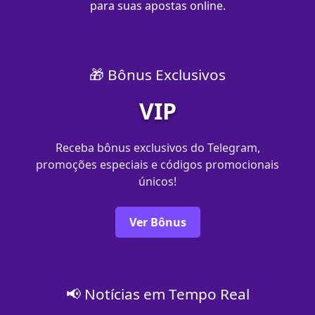
para suas apostas online.
🎁 Bônus Exclusivos
VIP
Receba bônus exclusivos do Telegram,
promoções especiais e códigos promocionais
únicos!
Ver Bônus
📢 Notícias em Tempo Real