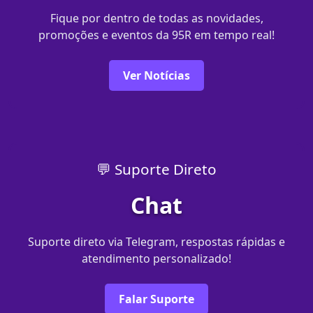
Fique por dentro de todas as novidades,
promoções e eventos da 95R em tempo real!
Ver Notícias
💬 Suporte Direto
Chat
Suporte direto via Telegram, respostas rápidas e
atendimento personalizado!
Falar Suporte