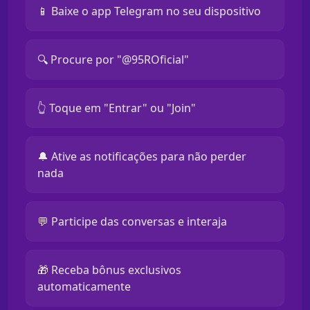
📱 Baixe o app Telegram no seu dispositivo
🔍 Procure por "@95ROficial"
👆 Toque em "Entrar" ou "Join"
🔔 Ative as notificações para não perder
nada
💬 Participe das conversas e interaja
🎁 Receba bônus exclusivos
automaticamente